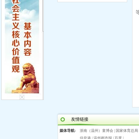
友情链接
媒体导航:
浙南（温州）童博会
|
国家体育总局
信息港
|
温州都市报
|
百度
|