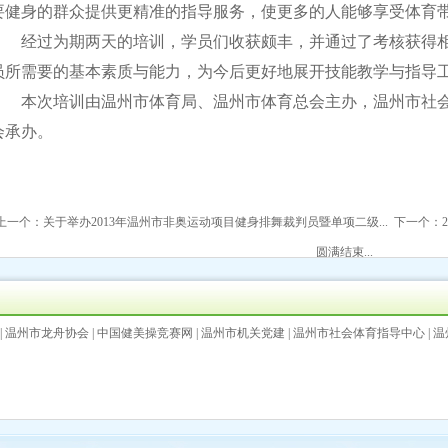
要健身的群众提供更精准的指导服务，使更多的人能够享受体育
经过为期两天的培训，学员们收获颇丰，并通过了考核获得
员所需要的基本素质与能力，为今后更好地展开技能教学与指导
本次培训由温州市体育局、温州市体育总会主办，温州市社
会承办。
上一个：
关于举办2013年温州市非奥运动项目健身排舞裁判员暨单项二级...
下一个：
圆满结束...
|
温州市龙舟协会
|
中国健美操竞赛网
|
温州市机关党建
|
温州市社会体育指导中心
|
温