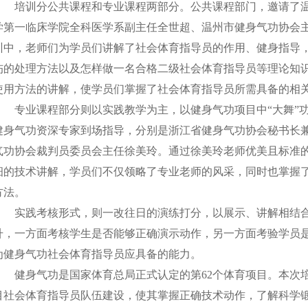
培训分公共课程和专业课程两部分。公共课程部门，邀请了
学第一临床学院全科医学系副主任全世超、温州市健身气功协会
训中，老师们为学员们讲解了社会体育指导员的作用、健身指导
伤的处理方法以及怎样做一名合格二级社会体育指导员等理论知
使用方法的讲解，使学员们掌握了社会体育指导员所需具备的相
专业课程部分则以实践教学为主，以健身气功项目中
“大舞
健身气功资深专家到场指导，分别是浙江省健身气功协会秘书长
气功协会裁判员委员会主任徐美玲。通过徐美玲老师优美且标准
细的技术讲解，学员们不仅领略了专业老师的风采，同时也掌握
方法。
实践考核形式，则一改往日的演练打分，以展示、讲解相结
升，一方面考核学生是否能够正确演示动作，另一方面考验学员
为健身气功社会体育指导员应具备的能力。
健身气功是国家体育总局正式认定的第
62个体育项目。本次
目社会体育指导员队伍建设，使其掌握正确技术动作，了解科学