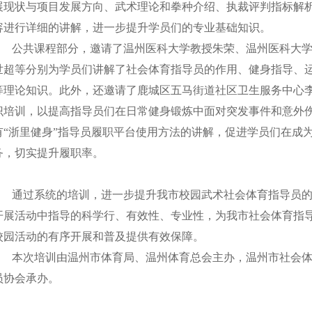
展现状与项目发展方向、武术理论和拳种介绍、执裁评判指标解
容进行详细的讲解，进一步提升学员们的专业基础知识。
公共课程部分，邀请了温州医科大学教授朱荣、温州医科大
世超等分别为学员们讲解了社会体育指导员的作用、健身指导、
等理论知识。此外，还邀请了鹿城区五马街道社区卫生服务中心
识培训，以提高指导员们在日常健身锻炼中面对突发事件和意外
有
“浙里健身”指导员履职平台使用方法的讲解，促进学员们在成
务，切实提升履职率。
通过系统的培训，进一步提升我市校园武术社会体育指导员
开展活动中指导的科学行、有效性、专业性，为我市社会体育指
校园活动的有序开展和普及提供有效保障。
本次培训由温州市体育局、温州体育总会主办，温州市社会
员协会承办。