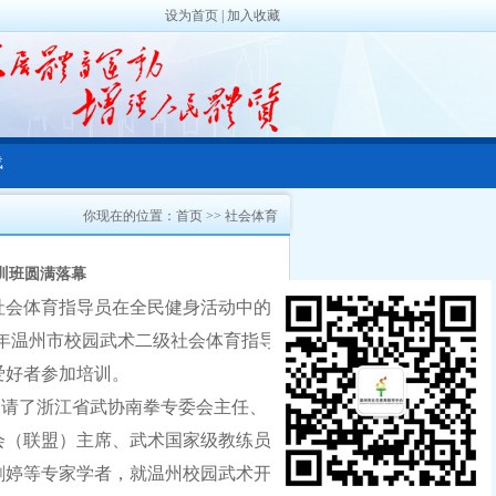
设为首页
|
加入收藏
载
你现在的位置：
首页
>>
社会体育
训班圆满落幕
社会体育指导员在全民健身活动中的
年温州市校园武术二级社会体育指导
爱好者参加培训。
邀请了浙江省武协南拳专委会主任、
会（联盟）主席、武术国家级教练员
剑婷等专家学者，就温州校园武术开